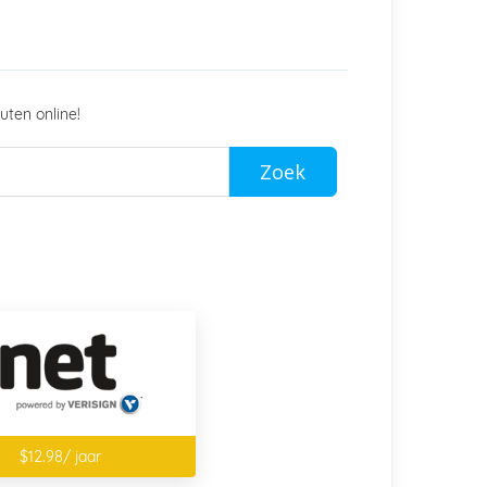
uten online!
Zoek
$12.98/ jaar