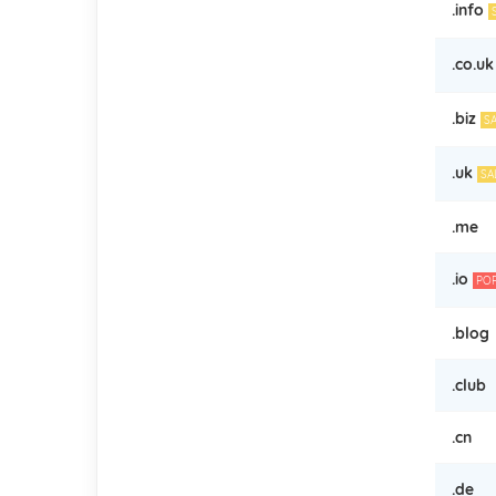
.info
.co.uk
.biz
SA
.uk
SA
.me
.io
POP
.blog
.club
.cn
.de