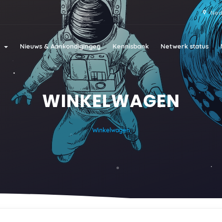
Ned
l
Nieuws & Aankondigingen
Kennisbank
Netwerk status
WINKELWAGEN
Winkelwagen