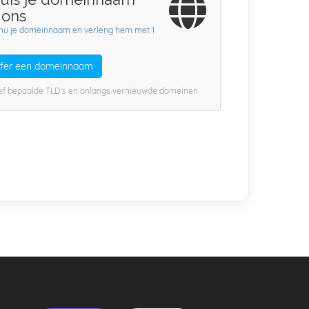
 ons
 nu je domeinnaam en verleng hem met 1
sfer een domeinnaam
ief bepaalde TLD's en onlangs vernieuwde domeinen