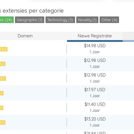
 extensies per categorie
ar (24)
Geographic (1)
Technology (3)
Novelty (1)
Other (4)
Domein
Niewe Registratie
$14.98 USD
SALE
1 Jaar
$12.98 USD
ALE
1 Jaar
$12.98 USD
ALE
1 Jaar
$17.97 USD
LE
1 Jaar
$11.40 USD
LE
1 Jaar
$13.20 USD
ALE
1 Jaar
$21.84 USD