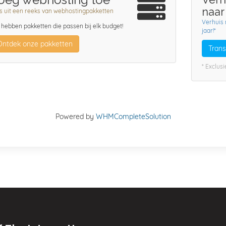
naar
s uit een reeks van webhostingpakketten
Verhuis
hebben pakketten die passen bij elk budget!
jaar!*
Ontdek onze pakketten
Tran
* Exclus
Powered by
WHMCompleteSolution