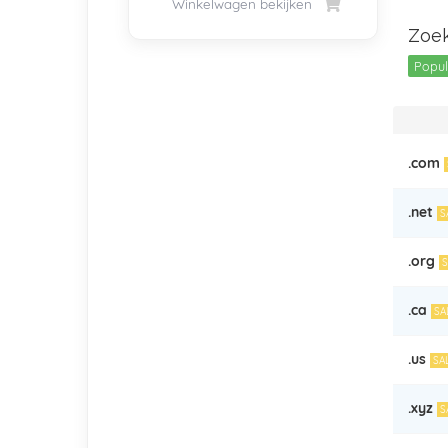
Winkelwagen bekijken
Zoek
Popul
.com
.net
S
.org
S
.ca
SA
.us
SA
.xyz
S