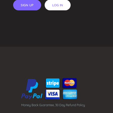
SIGN UP
LOG IN
Money Back Guarantee, 30 Day Refund Policy