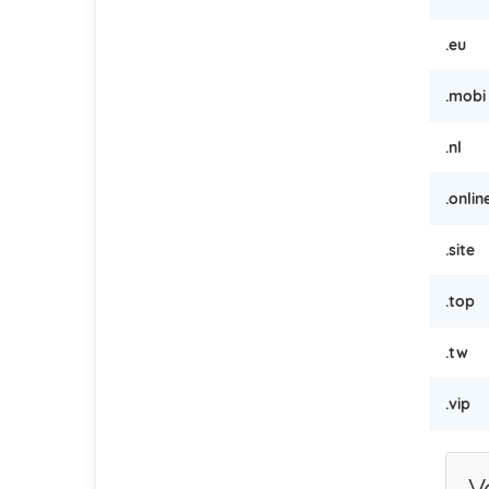
.eu
.mobi
.nl
.onlin
.site
.top
.tw
.vip
V